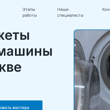
Этапы
Наши
Кон
и
работы
специалисты
жеты
 машины
скве
звать мастера