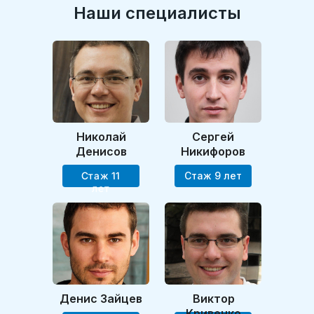
Наши специалисты
Николай
Сергей
Замена манжеты стиральной
Денисов
Никифоров
машины Indesit
Стаж 11
Стаж 9 лет
от 1400 руб.
лет
Денис Зайцев
Виктор
Кривенко