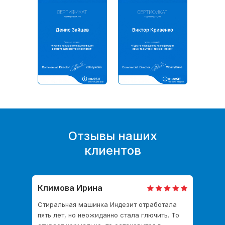
Ремонт модуля стиральной
Отзывы наших
машины Indesit
клиентов
от 560 руб.
Климова Ирина
Стиральная машинка Индезит отработала
пять лет, но неожиданно стала глючить. То